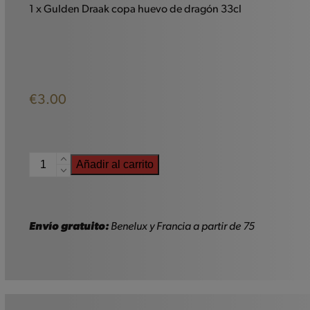
1 x Gulden Draak copa huevo de dragón 33cl
€
3.00
Gulden
Añadir al carrito
Draak
Vaso
33cl
cantidad
Envío gratuito:
Benelux y Francia a partir de 75