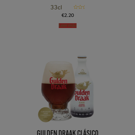
33cl
Valorado con
€
2.20
5.00
de 5
Leer más
GULDEN DRAAK CLÁSICO