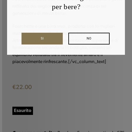
per bere?
raffinato dei migliori chef e la conoscenza di sei
generazioni di mastri birrai.
Fourchette è una birra viva, prodotta con le migliori
materie prime: malto, frumento, luppolo, mosto…
SI
NO
Attraverso il processo di fermentazione superiore e di
fermentazione secondaria in bottiglia, creiamo un
equilibrio vellutato tra il lievemente amaro e il
piacevolmente rinfrescante.[/vc_column_text]
€
22.00
Esaurito