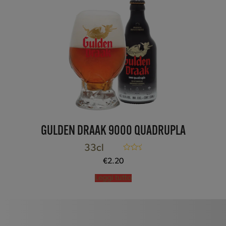
GULDEN DRAAK 9000 QUADRUPLA
33cl
Valutato
5.00
€
2.20
su 5
Leggi tutto