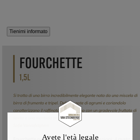
Tienimi informato
FOURCHETTE
1,5L
Si tratta di una birra incredibilmente elegante nata da una miscela di
birra di frumento e tripel. Delicate note di agrumi e coriandolo
caratterizzano il raffinato sapore pieno con un gradevole fruttato di
lievito e una morbida amarezza.
Sofie Vanrafelghem
Avete l'età legale
Fourchette nasce dall’incontro di due passioni: il gusto