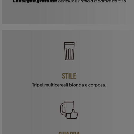
Consegna gratuita:
Benelux e Francia a partire da €75
STILE
Tripel multicereali bionda e corposa.