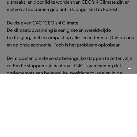
uitmaakt, en door lid te worden van CEO’s 4 Climate zijn er
meteen al 20 bomen geplant in Congo ism Go Forrest.
De visie van C4C ‘CEO’s 4 Climate’
De klimaatopwarming is een grote en wereldwijde
bedreiging, met een impact op alles en iedereen. Ook op ons
en op onze economie. Toch is het probleem oplosbaar.
De middelen om de eerste belangrijke stappen te zetten, zijn
er. En die stappen zijn haalbaar. C4C is van mening dat
ondernemers een belangrijke, positieve rol spelen in de
klimaatverandering.
Omdat ondernemers bedreigingen omzetten naar kansen.
Omdat ondernemers doorzetters zijn, ook als het moeilijk
gaat.