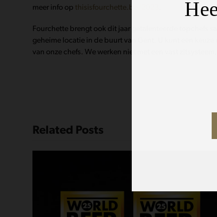
Hee
meer info op
thisisfourchette.be/2023
.
Fourchette brengt ook dit jaar getalenteerde topchefs s
geheime locatie in de buurt van Gent. U kunt een keuz
van onze chefs. We werken niet met een vast zitsysteem,
Related Posts