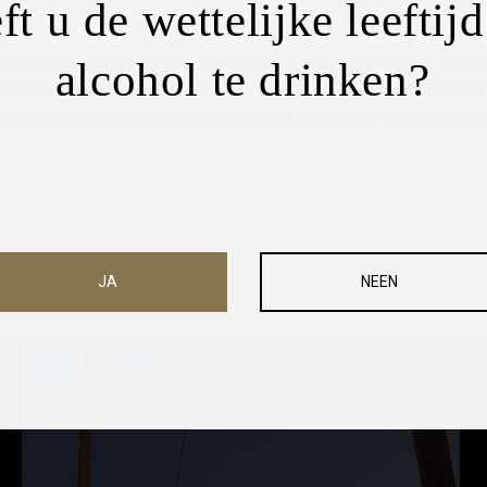
ft u de wettelijke leeftij
alcohol te drinken?
amen die zullen zorgen voor een onvergetelijke gastronomische be
e maken uit 2 menu’s en op uw eigen tempo uw gerechten ophalen 
 dus kom langs wanneer het voor u past en kies een gezellige spot 
JA
NEEN