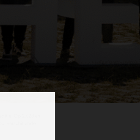
seditie. Op 27,28 en
oor verschillende