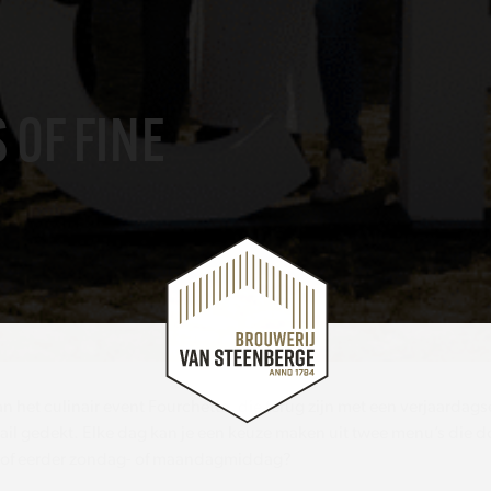
 OF FINE
van het culinair event Fourchette, die terug zijn met een verjaardag
etail gedekt. Elke dag kan je een keuze maken uit twee menu’s die d
nd of eerder zondag- of maandagmiddag?