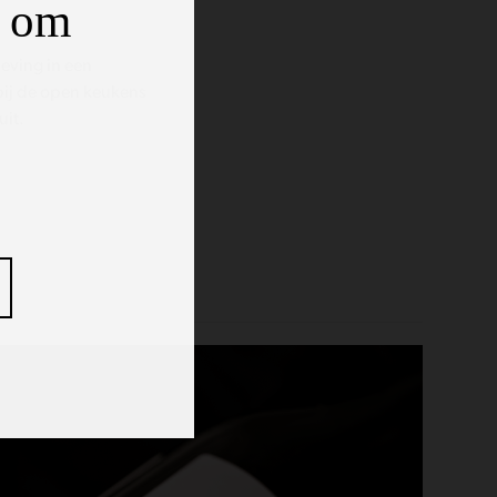
d om
leving in een
bij de open keukens
uit.