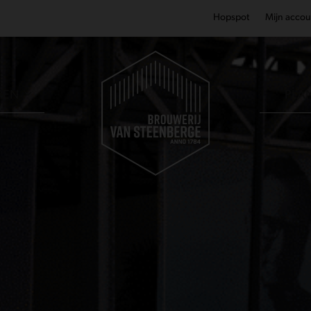
Hopspot
Mijn accou
REN
PLA