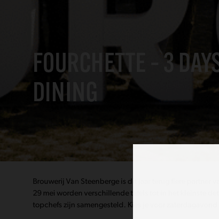
FOURCHETTE – 3 DAYS
DINING
Brouwerij Van Steenberge is dit jaar terug fiere partner 
29 mei worden verschillende tafels tot in het kleinste d
topchefs zijn samengesteld. Kies je voor zaterdagavo