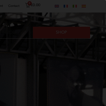
0
€
0.00
nt
Contact
N BEZOEK
SHOP