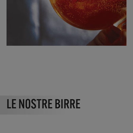
LE NOSTRE BIRRE
Use
the