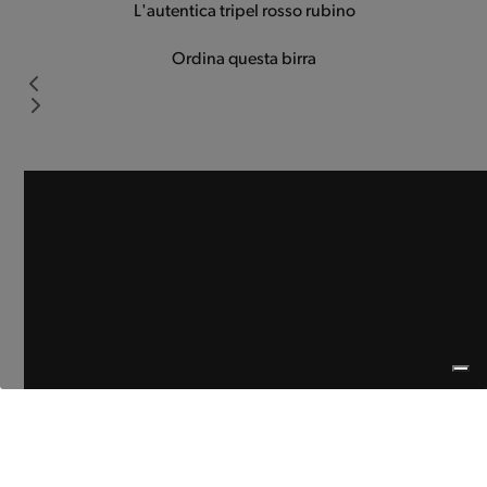
L'autentica tripel rosso rubino
Ordina questa birra
Press
escape
to
go
to
the
first
slide