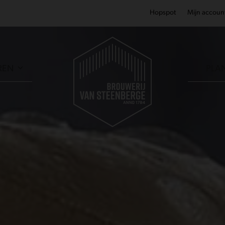
Hopspot
Mijn accoun
REN
PLA