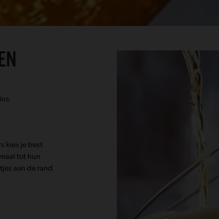
REN
ius.
s kies je best
maal tot hun
etjes aan de rand