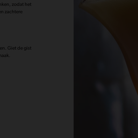
nken, zodat het
een zachtere
n. Giet de gist
smaak.