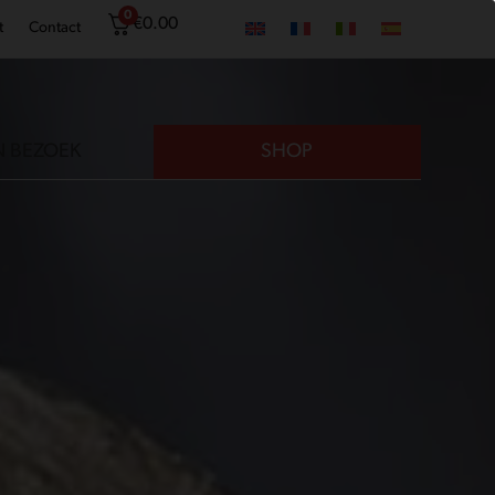
0
€
0.00
t
Contact
N BEZOEK
SHOP