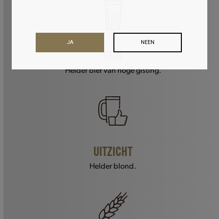
JA
NEEN
STIJL
Helder bier van hoge gisting.
UITZICHT
Helder blond.