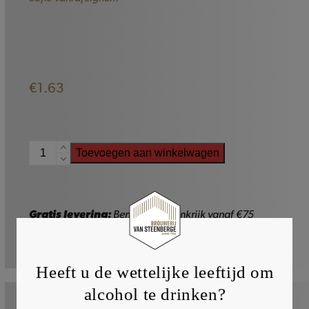
€
1.63
Baptist
Toevoegen aan winkelwagen
Blond
-
33cl
aantal
Gratis levering:
Benelux en Frankrijk vanaf €75
Heeft u de wettelijke leeftijd om
alcohol te drinken?