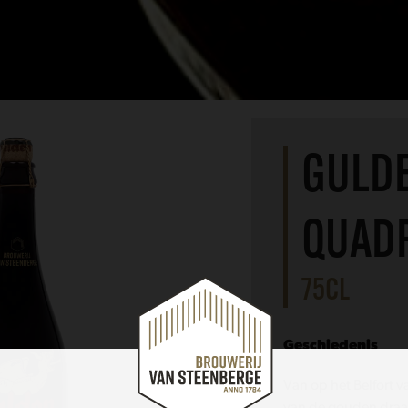
GULD
QUAD
75CL
Geschiedenis
Van op het Belfort 