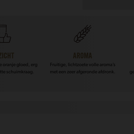
aantal
ZICHT
AROMA
e oranje gloed, erg
Fruitige, lichtzoete volle aroma’s
witte schuimkraag.
met een zeer afgeronde afdronk.
ge