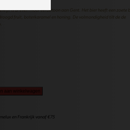
wijn is al even mooi eerbetoon aan Gent. Het bier heeft een zoete
roogd fruit, boterkaramel en honing. De volmondigheid tilt de de
.
n aan winkelwagen
nelux en Frankrijk vanaf €75