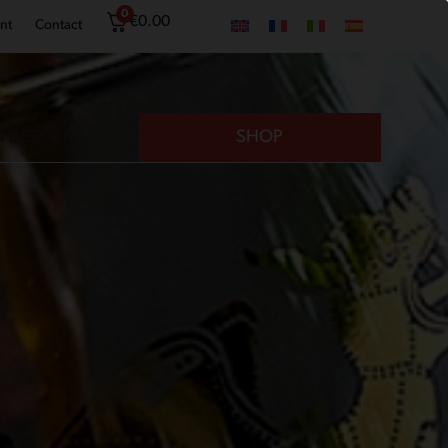
0
€
0.00
nt
Contact
N BEZOEK
SHOP