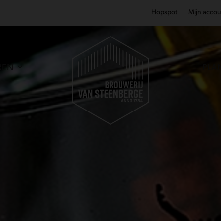
Hopspot
Mijn accou
REN
PLA