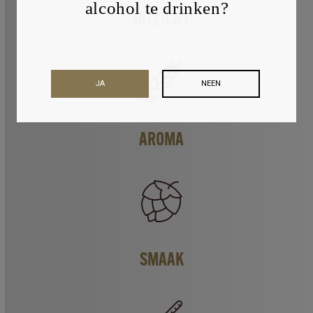
alcohol te drinken?
UITZICHT
JA
NEEN
AROMA
SMAAK