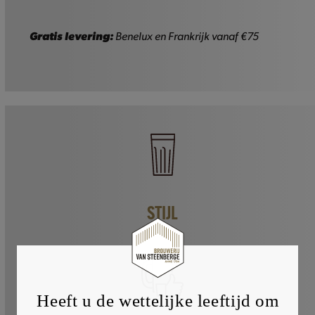
Glas
-
33cl
Gratis levering:
Benelux en Frankrijk vanaf €75
aantal
STIJL
Heeft u de wettelijke leeftijd om