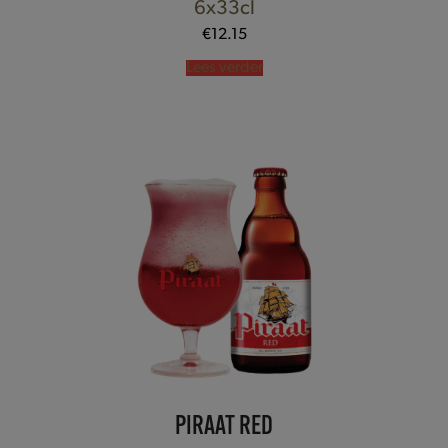
6x33cl
€
12.15
Lees verder
PIRAAT RED