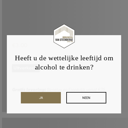
€
3.00
Heeft u de wettelijke leeftijd om
alcohol te drinken?
Uitverkocht
Gratis levering:
Benelux en Frankrijk vanaf €75
JA
NEEN