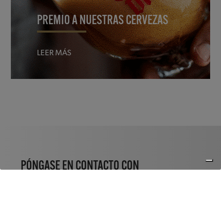
PREMIO A NUESTRAS CERVEZAS
LEER MÁS
PÓNGASE EN CONTACTO CON
¿Preguntas sobre nuestra fábrica de cerveza?
No dude en ponerse en contacto con nosotros.
Estaremos encantados de ayudarle.