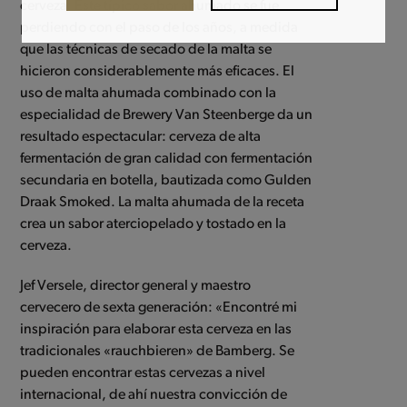
cerveza. Este típico sabor ahumado se fue
perdiendo con el paso de los años, a medida
que las técnicas de secado de la malta se
hicieron considerablemente más eficaces. El
uso de malta ahumada combinado con la
especialidad de Brewery Van Steenberge da un
resultado espectacular: cerveza de alta
fermentación de gran calidad con fermentación
secundaria en botella, bautizada como Gulden
Draak Smoked. La malta ahumada de la receta
crea un sabor aterciopelado y tostado en la
cerveza.
Jef Versele, director general y maestro
cervecero de sexta generación: «Encontré mi
inspiración para elaborar esta cerveza en las
tradicionales «rauchbieren» de Bamberg. Se
pueden encontrar estas cervezas a nivel
internacional, de ahí nuestra convicción de