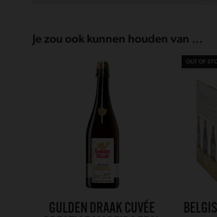
Je zou ook kunnen houden van …
OUT OF ST
GULDEN DRAAK CUVÉE
BELGI