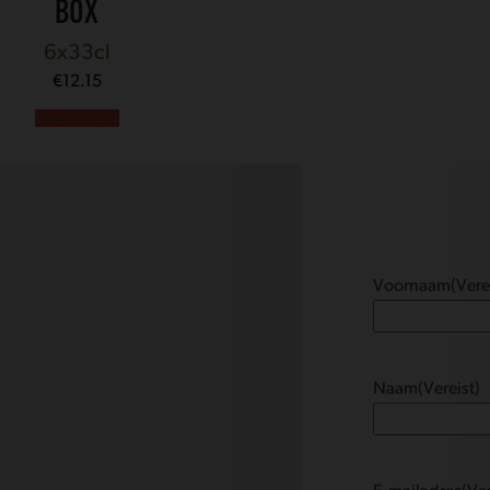
BOX
6x33cl
€
12.15
Lees verder
Voornaam
(Vere
Naam
(Vereist)