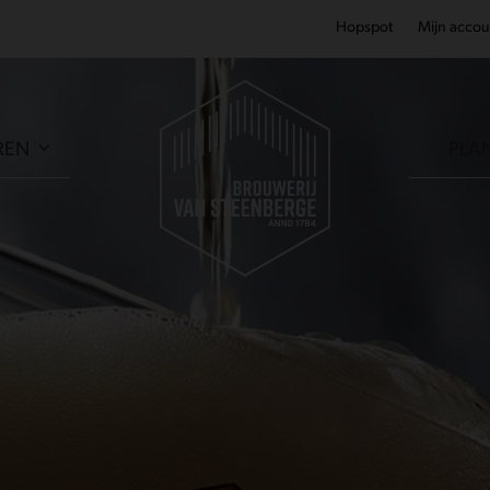
Hopspot
Mijn accou
REN
PLA