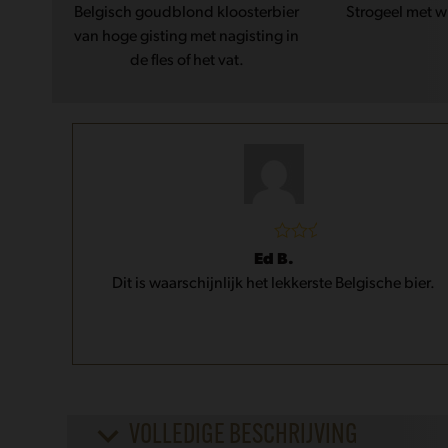
Belgisch goudblond kloosterbier
Strogeel met w
van hoge gisting met nagisting in
de fles of het vat.
Gewaardeerd
Ed B.
5
uit 5
Dit is waarschijnlijk het lekkerste Belgische bier.
VOLLEDIGE BESCHRIJVING