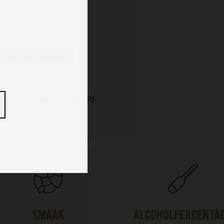
n aan winkelwagen
nelux en Frankrijk vanaf €75
SMAAK
ALCOHOLPERCENTA