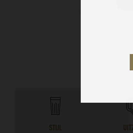
STIJL
UIT