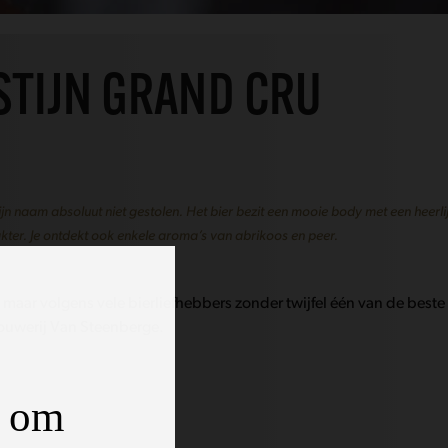
TIJN GRAND CRU
jn naam absoluut niet gestolen. Het bier bezit een mooie body met een heerli
akter. Je ontdekt ook enkele aroma’s van abrikoos en peer.
 maar volgens vele bierliefhebbers zonder twijfel één van de beste
Brouwerij Van Steenberge.
d om