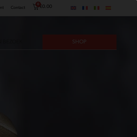
0
€
0.00
nt
Contact
N BEZOEK
SHOP