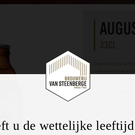
AUGUS
33CL
Deze Grand Cru heeft zi
rond en zoetfruitig kar
Sofie Vanrafelghem
Iets minder bekend,
fijnste bieren van 
ft u de wettelijke leeftij