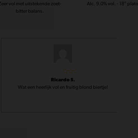
Zeer vol met uitstekende zoet-
Alc. 9.0% vol. - 18° plat
bitter balans.
Gewaardeerd
Ricardo S.
5
uit 5
Wat een heerlijk vol en fruitig blond biertje!