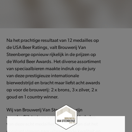
Na het prachtige resultaat van 12 medailles op
de USA Beer Ratings, valt Brouwerij Van
Steenberge opnieuw rijkelijk in de prijzen op
de World Beer Awards. Het diverse assortiment
van speciaalbieren maakte indruk op de jury
van deze prestigieuze internationale
bierwedstrijd en bracht maar liefst acht awards
op voor de brouwerij: 2 x brons, 3 x zilver, 2 x
goud en 1 country winner.
Wij van Brouwerij Van Steenberge zijn
ongelooflijk trots en vereerd met het behalen
van deze acht medailles. Dit toont aan dat het
constant streven naar uitmuntende kwaliteit en