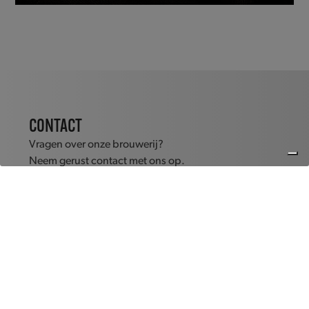
CONTACT
Vragen over onze brouwerij?
Neem gerust contact met ons op.
Wij helpen je met plezier verder.
Brouwerij Van Steenberge
Lindenlaan 25, 9940 Evergem
+32 (0)9 344 50 71
info@vansteenberge.com