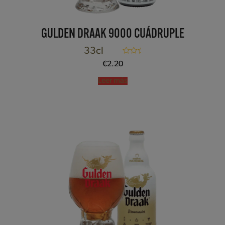
GULDEN DRAAK 9000 CUÁDRUPLE
33cl
Valorado con
€
2.20
5.00
de 5
Leer más